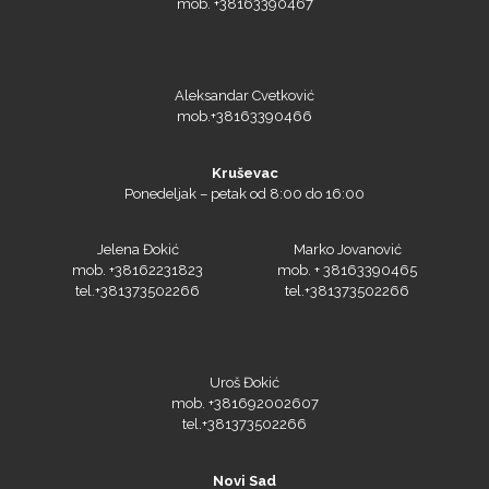
mob. +38163390467
Aleksandar Cvetković
mob.+38163390466
Kruševac
Ponedeljak – petak od 8:00 do 16:00
Jelena Đokić
Marko Jovanović
mob. +38162231823
mob. + 38163390465
tel.+381373502266
tel.+381373502266
Uroš Đokić
mob. +381692002607
tel.+381373502266
Novi Sad