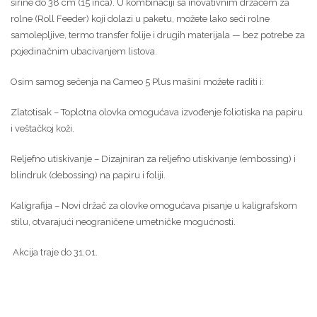
širine do 38 cm (15 inča). U kombinaciji sa inovativnim držačem za
rolne (Roll Feeder) koji dolazi u paketu, možete lako seći rolne
samolepljive, termo transfer folije i drugih materijala — bez potrebe za
pojedinačnim ubacivanjem listova.
Osim samog sečenja na Cameo 5 Plus mašini možete raditi i:
Zlatotisak – Toplotna olovka omogućava izvođenje foliotiska na papiru
i veštačkoj koži.
Reljefno utiskivanje – Dizajniran za reljefno utiskivanje (embossing) i
blindruk (debossing) na papiru i foliji.
Kaligrafija – Novi držač za olovke omogućava pisanje u kaligrafskom
stilu, otvarajući neograničene umetničke mogućnosti.
Akcija traje do 31.01.
Питај
ChatGPT