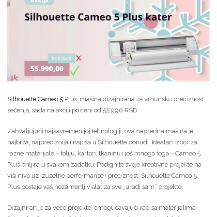
Silhouette Cameo 5
Plus, mašina dizajnirana za vrhunsku preciznost
sečenja, sada na akciji po ceni od 55.990 RSD.
Zahvaljujući najsavremenijoj tehnologiji, ova napredna mašina je
najbrža, najpreciznija i najtiša u Silhouette ponudi. Idealan izbor za
razne materijale – foliju, karton, tkaninu i još mnogo toga – Cameo 5
Plus briljira u svakom zadatku. Podignite svoje kreativne projekte na
viši nivo uz izuzetne performanse i preciznost. Silhouette Cameo 5
Plus postaje vaš nezamenljiv alat za sve „uradi sam“ projekte.
Dizajniran je za veće projekte, omogućavajući rad sa materijalima