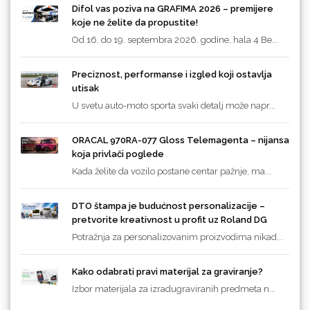
Difol vas poziva na GRAFIMA 2026 – premijere
koje ne želite da propustite!
Od 16. do 19. septembra 2026. godine, hala 4 Be...
Preciznost, performanse i izgled koji ostavlja
utisak
U svetu auto-moto sporta svaki detalj može napr...
ORACAL 970RA-077 Gloss Telemagenta – nijansa
koja privlači poglede
Kada želite da vozilo postane centar pažnje, ma...
DTO štampa je budućnost personalizacije –
pretvorite kreativnost u profit uz Roland DG
Potražnja za personalizovanim proizvodima nikad...
Kako odabrati pravi materijal za graviranje?
Izbor materijala za izradugraviranih predmeta n...