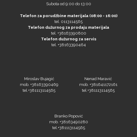
Subota od 9:00 do 13:00
Telefon za porudžbine materijala (08:00 - 16:00)
tel. 0113114565
Telefon dužurnog za prodaju materijala
tel. +38163390800
Telefon dužurnog za servis
tel. +38163390464
Miroslav Bujagić
Nenad Maravić
mob. +38163390469
mob. +381641172161
tel.+381113114565
tel.+381113114565
Branko Popović
mob. +38163490280
tel.+381113114565