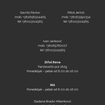
Gavrilo Pavlov
Miloš Jerinić
mob. +381658324465
mob. +38163390334
tel.+381113114565
tel.+381113114565
Ivan Janković
mob. +38169782027
tel.+381113114565
Difol Reva
Pančevački put 182g
Ponedeljak – petak od 8:00 do 16:00
Niš
Ponedeljak – petak od 8:00 do 16:00
Slađana Bradić-Milenković