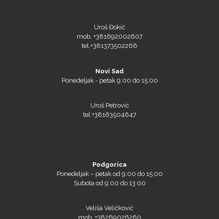
Uroš Đokić
mob. +381692002607
tel.+381373502266
Novi Sad
Ponedeljak - petak 9:00 do 15:00
Uroš Petrović
tel:+38163504647
Podgorica
Ponedeljak – petak od 9:00 do 15:00
Subota od 9:00 do 13:00
Veliša Veličković
mob. +38269026260