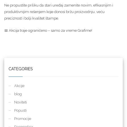
Ne propustite priliku da stari uređaj zamenite novim, efikasnijim i
produktivnijim rešenjem koje donosi bržu proizvodnju, veću
preciznost i bolji kvalitet štampe.
📅 Akcija traje ograničeno – samo za vreme Grafime!
CATEGORIES
Akcije
blog
Noviteti
Popusti
Promocije
Rasprodaja