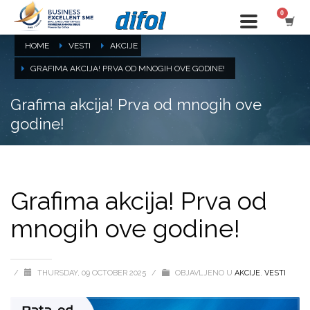
HOME
VESTI
AKCIJE
GRAFIMA AKCIJA! PRVA OD MNOGIH OVE GODINE!
Grafima akcija! Prva od mnogih ove
godine!
Grafima akcija! Prva od
mnogih ove godine!
/
THURSDAY, 09 OCTOBER 2025
/
OBJAVLJENO U
AKCIJE
,
VESTI