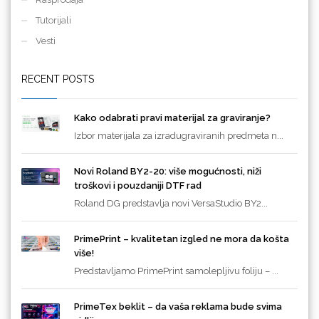
Tutorijali
Vesti
RECENT POSTS
Kako odabrati pravi materijal za graviranje?
Izbor materijala za izradugraviranih predmeta n...
Novi Roland BY2-20: više mogućnosti, niži
troškovi i pouzdaniji DTF rad
Roland DG predstavlja novi VersaStudio BY2...
PrimePrint – kvalitetan izgled ne mora da košta
više!
Predstavljamo PrimePrint samolepljivu foliju – ...
PrimeTex beklit – da vaša reklama bude svima