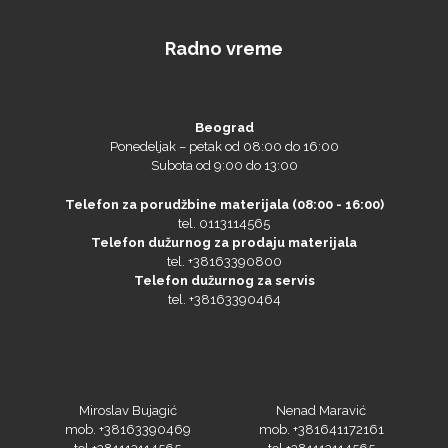
Radno vreme
Beograd
Ponedeljak – petak od 08:00 do 16:00
Subota od 9:00 do 13:00
Telefon za porudžbine materijala (08:00 - 16:00)
tel. 0113114565
Telefon dužurnog za prodaju materijala
tel. +38163390800
Telefon dužurnog za servis
tel. +38163390464
Miroslav Bujagić
Nenad Maravić
mob. +38163390469
mob. +381641172161