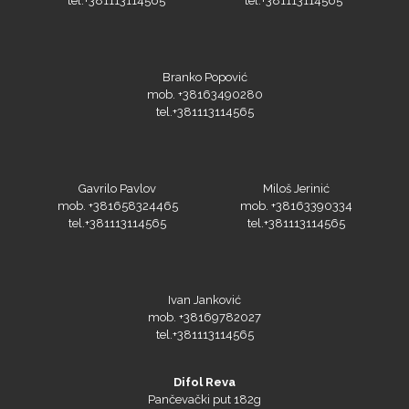
tel.+381113114565
tel.+381113114565
Branko Popović
mob. +38163490280
tel.+381113114565
Gavrilo Pavlov
Miloš Jerinić
mob. +381658324465
mob. +38163390334
tel.+381113114565
tel.+381113114565
Ivan Janković
mob. +38169782027
tel.+381113114565
Difol Reva
Pančevački put 182g