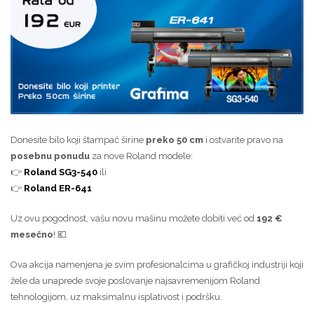
Donesite bilo koji štampač širine
preko 50 cm
i ostvarite pravo na
posebnu ponudu
za nove Roland modele:
👉
Roland SG3-540
ili
👉
Roland ER-641
Uz ovu pogodnost, vašu novu mašinu možete dobiti već od
192 €
mesečno
! 💶
Ova akcija namenjena je svim profesionalcima u grafičkoj industriji koji
žele da unaprede svoje poslovanje najsavremenijom Roland
tehnologijom, uz maksimalnu isplativost i podršku.