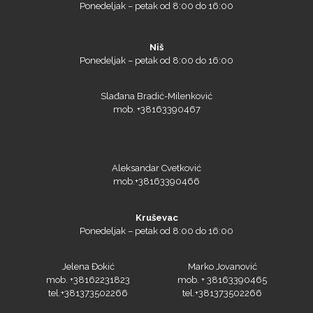
Ponedeljak – petak od 8:00 do 16:00
Niš
Ponedeljak – petak od 8:00 do 16:00
Slađana Bradić-Milenković
mob. +38163390467
Aleksandar Cvetković
mob.+38163390466
Kruševac
Ponedeljak – petak od 8:00 do 16:00
Jelena Đokić
Marko Jovanović
mob. +38162231823
mob. + 38163390465
tel.+381373502266
tel.+381373502266