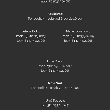
Kruševac
Ponedeljak – petak od 8:00 do 16:00
Jelena Đokić
Marko Jovanović
Tiflex
mob. +38162231823
mob. + 38163390465
tel.+381373502266
tel.+381373502266
Uroš Đokić
mob. +381692002607
tel.+381373502266
Novi Sad
Ponedeljak - petak 9:00 do 15:00
Uroš Petrović
Triangle
tel:+38163504647