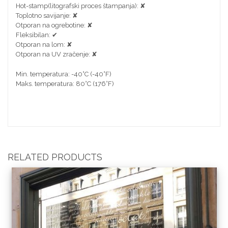
Hot-stamp(litografski proces štampanja): ✘
Toplotno savijanje: ✘
Otporan na ogrebotine: ✘
Fleksibilan: ✔
Otporan na lom: ✘
Otporan na UV zračenje: ✘
Min. temperatura: -40°C (-40°F)
Maks. temperatura: 80°C (176°F)
RELATED PRODUCTS