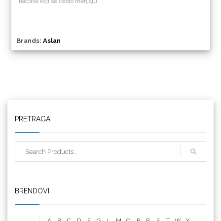
natpise koji se često menjaju.
Triangle
Brands:
Aslan
We R Memory Keepers
PRETRAGA
WrapCut
BRENDOVI
Yellotools
A
B
C
D
E
G
L
M
O
P
R
S
T
W
Y