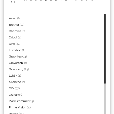
ALL
Aslan
(8)
Argon Manoukian
Brother
(12)
Chemica
(8)
Cricut
(2)
Difol
(44)
Aslan
Eurodrop
(2)
Graphtec
(14)
Gravotech
(8)
Guandong
(24)
Loklik
(1)
Microtec
(2)
Bordeaux
Olfa
(97)
Orafol
(63)
PlastGrommet
(13)
Prime Vision
(10)
Roland
(61)