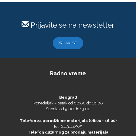
Microtec
Prijavite se na newsletter
PRIJAVI SE
Radno vreme
Beograd
NAZDAR
Ponedeljak – petak od 08:00 do 16:00
Subota od 9:00 do 13:00
Telefon za porudžbine materijala (08:00 - 16:00)
tel. 0113114565
Telefon dužurnog za prodaju materijala
Olfa
tel. +38163390800
Telefon dužurnog za servis
tel. +38163390464