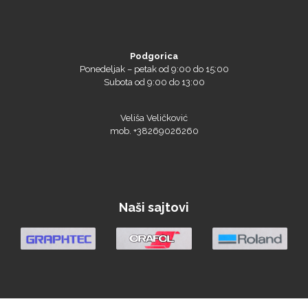
Podgorica
We R Memory Keepers
Ponedeljak – petak od 9:00 do 15:00
Subota od 9:00 do 13:00
Veliša Veličković
mob. +38269026260
WrapCut
Naši sajtovi
Yellotools
Argon Manoukian