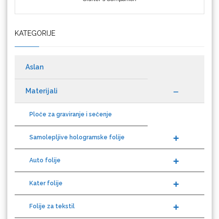
KATEGORIJE
Datacolor
Aslan
Materijali
Difol
Ploče za graviranje i sečenje
Samolepljive hologramske folije
Auto folije
Difprint
Kater folije
Folije za tekstil
Eurodrop
Solventni materijali