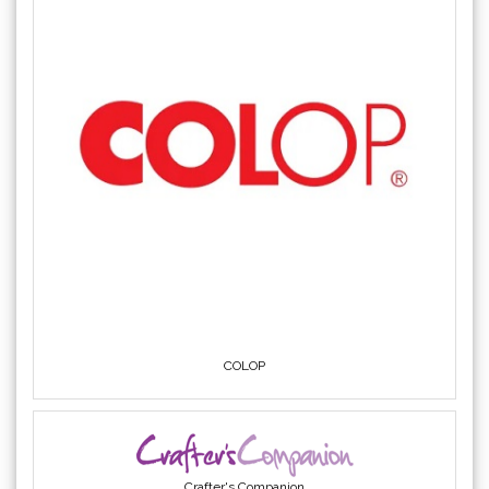
COLOP
Crafter's Companion
Cricut