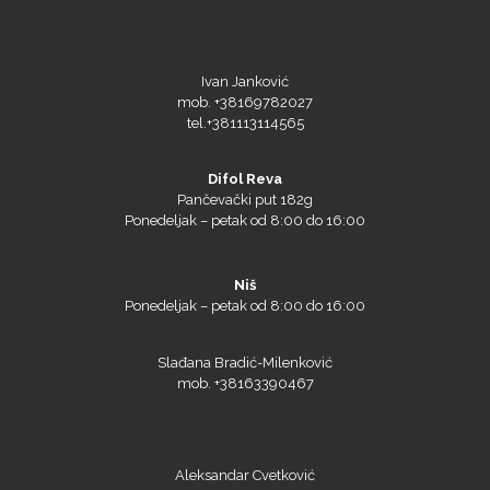
Ivan Janković
mob. +38169782027
tel.+381113114565
Roland
Difol Reva
Pančevački put 182g
Ponedeljak – petak od 8:00 do 16:00
SEFA
Niš
Ponedeljak – petak od 8:00 do 16:00
Slađana Bradić-Milenković
mob. +38163390467
Silhouette
Aleksandar Cvetković
mob.+38163390466
Siser