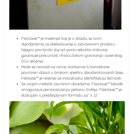
Flexilase™ je materijal koji je u skladu sa svim
standardima za obeležavanje u zatvorenom prostoru.
Njegov površinski sloj od samo nekoliko mikrona
garantuje preciznost i finoću tokom graviranja i laserskog
CO2 sečenja.
Može se nanositi na ravne, konkavne ili konveksne
površine i dolazi u širokom spektru standardizovanih boja.
Fekilase™ je rešenje za industrijsku identifikaciju tečnosti.
Sa svojim metalik završnim obradama, Flexilase™ takođe
omogućava personalizaciju pehara i trofeja. Flekilase™ je
dostupan u predlepljivom formatu 24” x 12”.