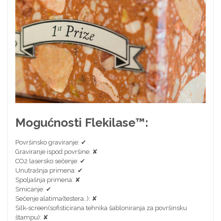
Mogućnosti Flekilase™:
Površinsko graviranje: ✔
Graviranje ispod površine: ✘
CO2 lasersko sečenje: ✔
Unutrašnja primena: ✔
Spoljašnja primena: ✘
Smicanje: ✔
Sečenje alatima(testera..): ✘
Silk-screen(sofisticirana tehnika šabloniranja za površinsku
štampu): ✘