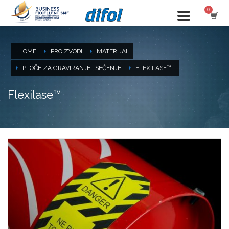
HOME
PROIZVODI
MATERIJALI
PLOČE ZA GRAVIRANJE I SEČENJE
FLEXILASE™
Flexilase™