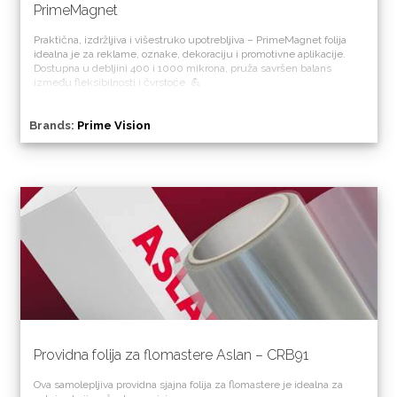
PrimeMagnet
Praktična, izdržljiva i višestruko upotrebljiva – PrimeMagnet folija
idealna je za reklame, oznake, dekoraciju i promotivne aplikacije.
Dostupna u debljini 400 i 1000 mikrona, pruža savršen balans
između fleksibilnosti i čvrstoće. 💪
Brands:
Prime Vision
Providna folija za flomastere Aslan – CRB91
Ova samolepljiva providna sjajna folija za flomastere je idealna za