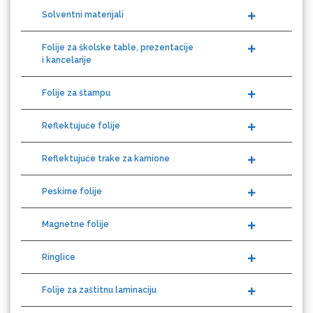
Folije za školske table, prezentacije
i kancelarije
Graphtec
Folije za štampu
Reflektujuće folije
Reflektujuće trake za kamione
Peskirne folije
Gravotech
Magnetne folije
Ringlice
Folije za zaštitnu laminaciju
Guandong
Boje za digitalnu štampu