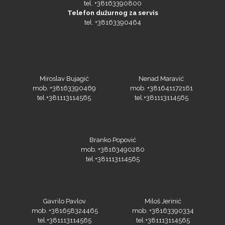
Orafol
Miroslav Bujagić
Nenad Maravić
mob. +38163390469
mob. +381641172161
tel.+381113114565
tel.+381113114565
PlastGrommet
Branko Popović
mob. +38163490280
tel.+381113114565
Gavrilo Pavlov
Miloš Jerinić
mob. +381658324465
mob. +38163390334
tel.+381113114565
tel.+381113114565
Prime Vision