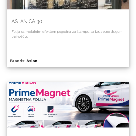
ASLAN CA 30
Folija sa metalnim efektom pogodna za štampu sa izuzetno dugom
trajnošću.
Brands:
Aslan