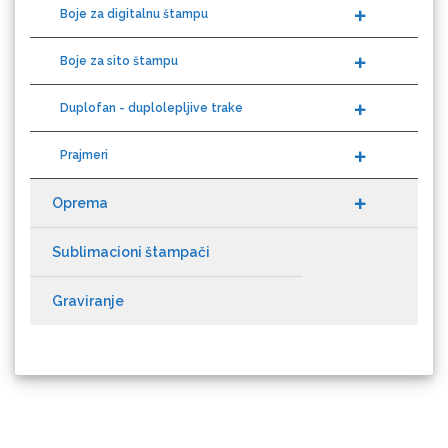
Boje za sito štampu
Duplofan - duplolepljive trake
KEENCUT
Prajmeri
Oprema
Sublimacioni štampači
Loklik
Graviranje