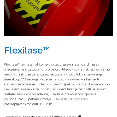
Flexilase™
Flexilase™ je materijal koji je u skladu sa svim standardima za
obeležavanje u zatvorenom prostoru. Njegov površinski sloj od samo
nekoliko mikrona garantuje preciznost i finoću tokom graviranja i
laserskog CO2 sečenja.Može se nanositi na ravne, konkavne ili
konveksne površine i dolazi u širokom spektru standardizovanih boja.
Fekilase™ je rešenje za industrijsku identifikaciju tečnosti.Sa svojim
metalik završnim obradama, Flexilase™ takođe omogućava
personalizaciju pehara i trofeja. Flekilase™ je dostupan u
predlepljivom formatu 24” x 12”.
Categories:
Ploče za graviranje i sečenje
,
Materijali