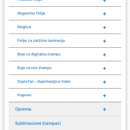
Guandong
Magnetne folije
Ringlice
Folije za zaštitnu laminaciju
KEENCUT
Boje za digitalnu štampu
Boje za sito štampu
Duplofan - duplolepljive trake
Loklik
Prajmeri
Oprema
Sublimacioni štampači