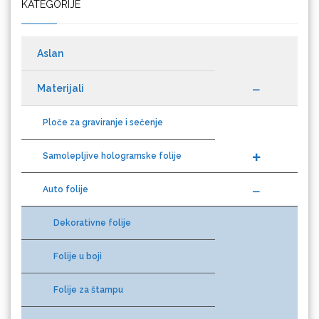
Cricut
Aslan
Materijali
Datacolor
Ploče za graviranje i sečenje
Samolepljive hologramske folije
Auto folije
Difol
Dekorativne folije
Folije u boji
Difprint
Folije za štampu
Folije za zaštitnu laminaciju