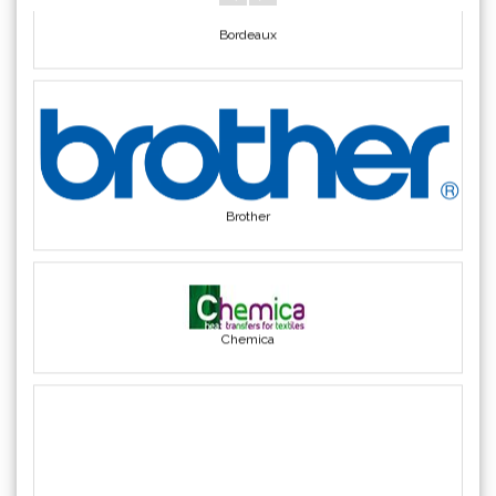
Triangle
(1)
We R Memory Keepers
(8)
WrapCut
(2)
Yellotools
(42)
Brother
Chemica