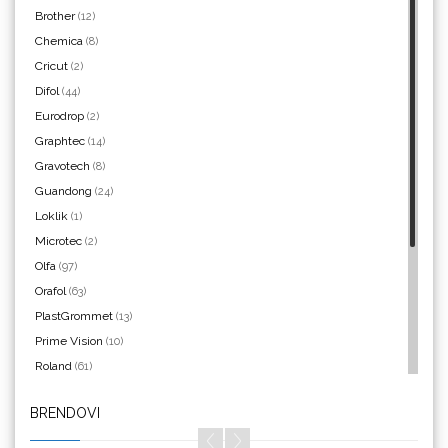
Brother
(12)
Chemica
(8)
Yellotools
Cricut
(2)
Difol
(44)
Eurodrop
(2)
Graphtec
(14)
Argon Manoukian
Gravotech
(8)
Guandong
(24)
Loklik
(1)
Microtec
(2)
Olfa
(97)
Aslan
Orafol
(63)
PlastGrommet
(13)
Prime Vision
(10)
Roland
(61)
SEFA
(4)
BRENDOVI
Silhouette
(3)
Bordeaux
Siser
(11)