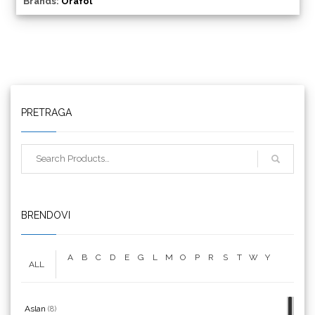
Brands:
Orafol
Triangle
PRETRAGA
We R Memory Keepers
BRENDOVI
A
B
C
D
E
G
L
M
O
P
R
S
T
W
Y
ALL
WrapCut
Aslan
(8)