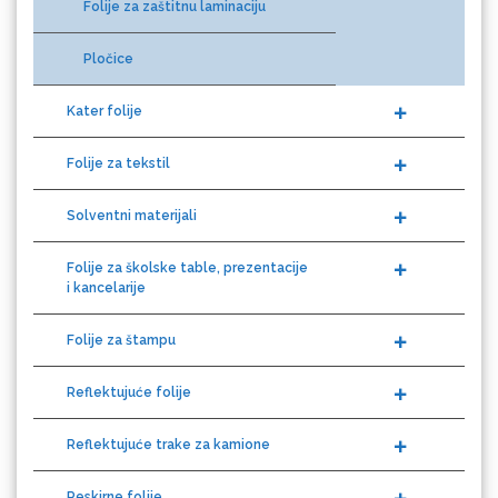
Eurodrop
Pločice
Kater folije
Folije za tekstil
Graphtec
Solventni materijali
Folije za školske table, prezentacije
i kancelarije
Folije za štampu
Reflektujuće folije
Gravotech
Reflektujuće trake za kamione
Peskirne folije