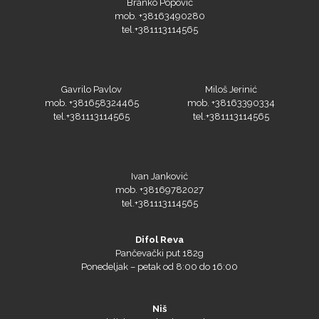
mob. +38163490280
tel.+381113114565
Prime Vision
Gavrilo Pavlov
Miloš Jerinić
mob. +381658324465
mob. +38163390334
tel.+381113114565
tel.+381113114565
Roland
Ivan Janković
mob. +38169782027
tel.+381113114565
SEFA
Difol Reva
Pančevački put 182g
Ponedeljak – petak od 8:00 do 16:00
Silhouette
Niš
Ponedeljak – petak od 8:00 do 16:00