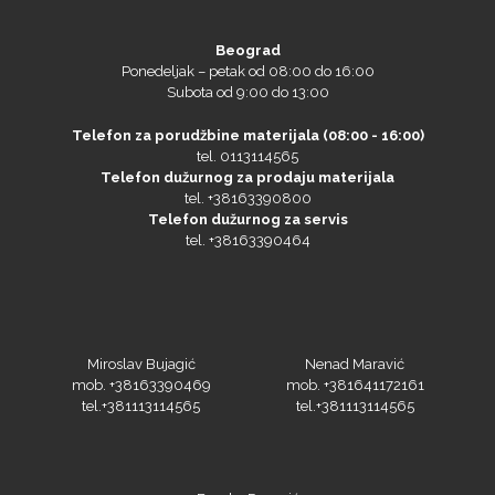
Beograd
Olfa
Ponedeljak – petak od 08:00 do 16:00
Subota od 9:00 do 13:00
Telefon za porudžbine materijala (08:00 - 16:00)
tel. 0113114565
Orafol
Telefon dužurnog za prodaju materijala
tel. +38163390800
Telefon dužurnog za servis
tel. +38163390464
PlastGrommet
Miroslav Bujagić
Nenad Maravić
mob. +38163390469
mob. +381641172161
tel.+381113114565
tel.+381113114565
Branko Popović