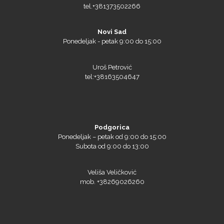
Triangle
Novi Sad
Ponedeljak - petak 9:00 do 15:00
Uroš Petrović
We R Memory Keepers
tel:+38163504647
Podgorica
WrapCut
Ponedeljak – petak od 9:00 do 15:00
Subota od 9:00 do 13:00
Veliša Veličković
mob. +38269026260
Yellotools