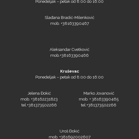
Slađana Bradić-Milenković
mob. +38163390467
Siser
Aleksandar Cvetković
mob.+38163390466
Tiflex
Kruševac
Ponedeljak – petak od 8:00 do 16:00
Jelena Đokić
Marko Jovanović
mob. +38162231823
mob. + 38163390465
tel.+381373502266
tel.+381373502266
Uroš Đokić
mob. +381692002607
tel.+381373502266