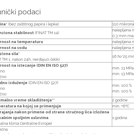
nički podaci
ina*
(bez zaštitnog papira i lepka)
110 mikron
nalepljena n
ziona stabilnost
(FINAT TM 14)
0,3 mm ma
rnost na temperaturu
nalepljena 
rnost na vodu
nalepljena 
iona sila*
16 N/25 m
 TM 1, nakon 24h, nerđajući čelik)
nost na istezanje (DIN EN ISO 527)
min. 13 MPa
žno
min. 13 MPa
čno
dno izduženje
(DIN EN ISO 527)
min. 100 %
žno
min. 100 %
čno
malno vreme skladištenja**
2 godine
ratura na kojoj se primenjuje
min. +8ºC
rajanja nakon primene od strane stručnog lica izložena
kalnim spoljnim uslovima
1 godina
alna klima Centralne Evrope)
sečna