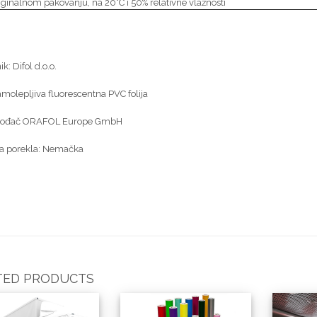
riginalnom pakovanju, na 20°C i 50% relativne vlažnosti
k: Difol d.o.o.
amolepljiva fluorescentna PVC folija
vođač ORAFOL Europe GmbH
a porekla: Nemačka
TED PRODUCTS