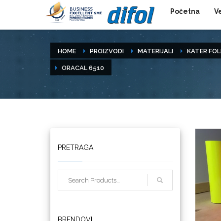
Početna
V
HOME
PROIZVODI
MATERIJALI
KATER FOL
ORACAL 6510
PRETRAGA
Triangle
We R Memory Keepers
BRENDOVI