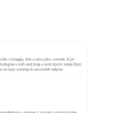
de i izdvajaju, dok u rano jutro, sumrak, ili pri
 Dostupne u svih šest boja u širini 50cm, serije 6510
 za ispis sniženja ili sezonskih natpisa.
 je efektivna u svitanje, tj. sumrak i uslovima slabe