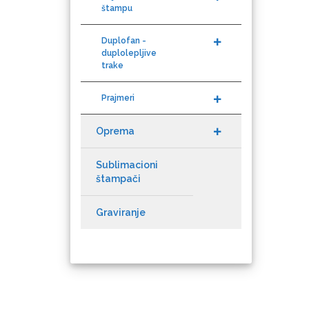
Duplofan -
duplolepljive
trake
NAZDAR
Prajmeri
Oprema
Sublimacioni
Olfa
štampači
Graviranje
Orafol