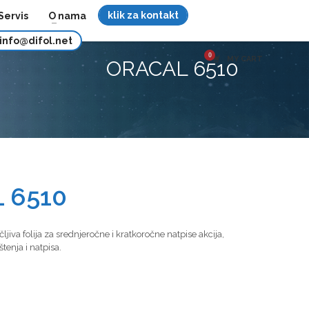
klik za kontakt
Servis
O nama
info@difol.net
MY CART
ORACAL 6510
 6510
ljiva folija za srednjeročne i kratkoročne natpise akcija,
tenja i natpisa.