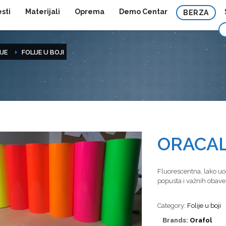
esti
Materijali
Oprema
Demo Centar
BERZA
IJE
FOLIJE U BOJI
ORACAL
Fluorescentna, lako uoč
popusta i važnih obaveš
Category:
Folije u boji
Brands:
Orafol