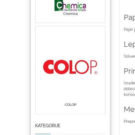
Pap
Papir 
Le
Solven
COLOP
Pr
Izrađe
dobro 
korišć
Crafter's Companion
Me
KATEGORIJE
Prepor
Cricut