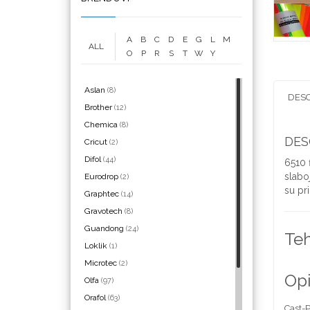
A
B
C
D
E
G
L
M
ALL
O
P
R
S
T
W
Y
WrapCut
Aslan
(8)
DESC
Brother
(12)
Chemica
(8)
Yellotools
DES
Cricut
(2)
Difol
(44)
6510 f
slaboj
Eurodrop
(2)
su pri
Graphtec
(14)
Argon Manoukian
Gravotech
(8)
Guandong
(24)
Teh
Loklik
(1)
Microtec
(2)
Opi
Olfa
(97)
Aslan
Orafol
(63)
Cast-P