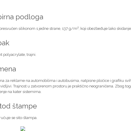
irna podloga
presvučen silikonom s jedne strane, 137 g/m², koji obezbeđuje lako skidanje f
pak
t polyacrylate, trajni.
imena
na za reklame na automobilima i autobusima, natpisne pločice i grafiku svih
vidljivi. Trajnost u zatvorenom prostoru je praktično neograničena. Zbog toga 
enje na kater sistemima.
tod štampe
učuje se sito-štampa.