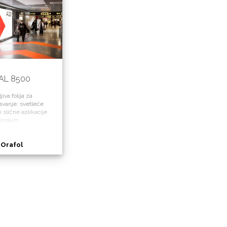
AL 8500
iva folija za
javanje, svetleće
 slične aplikacije
dinskim
njem.
:
Orafol