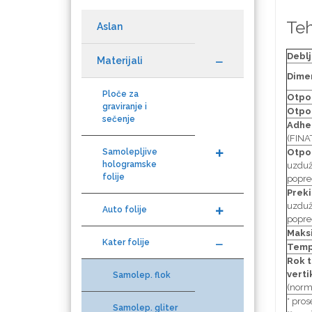
Aslan
Teh
Materijali
Deblj
Datacolor
Ploče za
Dimen
graviranje i
sečenje
Otpo
Otpo
Adhez
Samolepljive
(FINAT
hologramske
Difol
Otpor
folije
uzdu
popre
Auto folije
Preki
uzdu
popre
Kater folije
Difprint
Maksi
Tempe
Samolep. flok
Rok t
verti
Samolep. gliter
(norm
Eurodrop
* pro