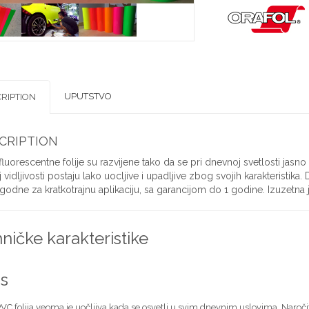
UPUTSTVO
RIPTION
CRIPTION
luorescentne folije su razvijene tako da se pri dnevnoj svetlosti jasno vi
 vidljivosti postaju lako uocljive i upadljive zbog svojih karakteristika.
godne za kratkotrajnu aplikaciju, sa garancijom do 1 godine. Izuzetna je
ničke karakteristike
s
VC folija veoma je uočljiva kada se osvetli u svim dnevnim uslovima. Naročito