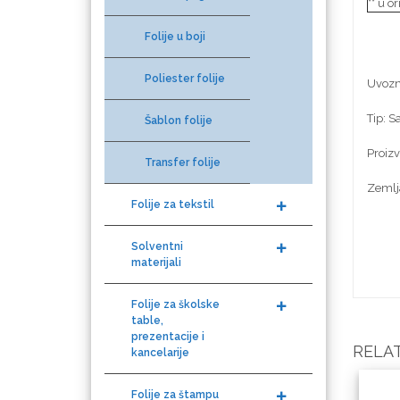
** u o
Folije u boji
Poliester folije
Uvozni
Graphtec
Šablon folije
Tip: S
Transfer folije
Proiz
Folije za tekstil
Zemlj
Solventni
Gravotech
materijali
Folije za školske
table,
prezentacije i
Guandong
kancelarije
RELA
Folije za štampu