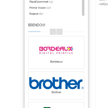
PlastGrommet
(13)
vidilji
Prime Vision
(10)
Roland
(61)
SEFA
(4)
BRENDOVI
Silhouette
(3)
Bordeaux
Siser
(11)
Triangle
(1)
We R Memory Keepers
(8)
WrapCut
(2)
Yellotools
(42)
Brother
Chemica