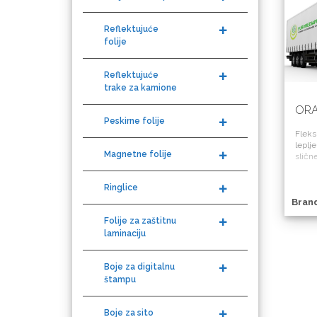
Reflektujuće
folije
KEENCUT
Reflektujuće
trake za kamione
Peskirne folije
ORA
Loklik
Magnetne folije
Fleksi
leplj
slične
Ringlice
Folije za zaštitnu
Bran
laminaciju
Boje za digitalnu
Microtec
štampu
Boje za sito
štampu