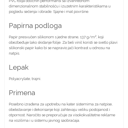
PVC folija odličnih performansi sa izvanrednom
dimenzionalnom stabilnošću i izuzetnim karakteristikama u
pogledu sečenja i obrade. Sjajne i mat površine.
Papirna podloga
Papir presvučen silikonom s jedne strane, 137 g/m², koji
obezbeđuje lako skidanje folije. Za beli vinil koristi se svetlo plavi
silikonski papir kako bi se napravio jači kontrast u odnosu na
natpis.
Lepak
Polyacrylate, trajni.
Primena
Posebno izrađena za upotrebu na kater sistemima za natpise,
obeležavanje i dekorisanje koji zahtevaju veliku postojanost i
otpornost. Naročito se preporučuje za visokokvalitetne reklame
na vozilima i u sistemu javnog saobraćaja.