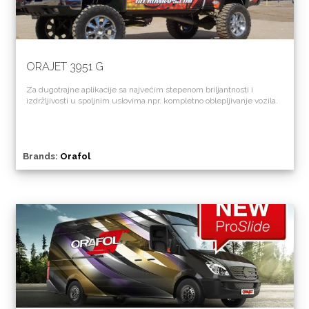
ORAJET 3951 G
Za dugotrajne aplikacije sa najvećim stepenom briljantnosti i
izdržljivosti u spoljnim uslovima npr. kompletno oblepljivanje vozila.
Brands:
Orafol