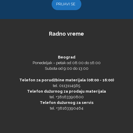
Olfa
Radno vreme
Beograd
Orafol
Ponedeljak – petak od 08:00 do 16:00
Subota od 9:00 do 13:00
Telefon za porudžbine materijala (08:00 - 16:00)
tel. 0113114565
Telefon dužurnog za prodaju materijala
tel. +38163390800
Telefon dužurnog za servis
PlastGrommet
tel. +38163390464
Miroslav Bujagić
Nenad Maravić