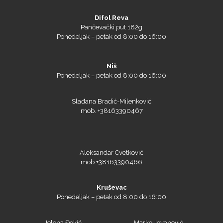
Pančevački put 182g
Ponedeljak – petak od 8:00 do 16:00
Niš
Siser
Ponedeljak – petak od 8:00 do 16:00
Slađana Bradić-Milenković
mob. +38163390467
Tiflex
Aleksandar Cvetković
mob.+38163390466
Kruševac
Ponedeljak – petak od 8:00 do 16:00
Jelena Đokić
Marko Jovanović
mob. +38162231823
mob. + 38163390465