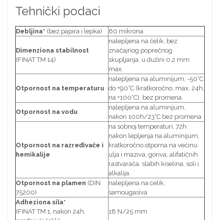
Tehnički podaci
Debljina*
(bez papira i lepka)
60 mikrona
nalepljena na čelik, bez
Dimenziona stabilnost
značajnog poprečnog
(FINAT TM 14)
skupljanja, u dužini 0,2 mm
max.
nalepljena na aluminijum, -50°C
Otpornost na temperaturu
do +90°C (kratkoročno, max. 24h,
na +100°C), bez promena
nalepljena na aluminijum,
Otpornost na vodu
nakon 100h/23°C bez promena
na sobnoj temperaturi, 72h
nakon lepljenja na aluminijum,
Otpornost na razređivače i
kratkoročno otporna na većinu
hemikalije
ulja i maziva, goriva, alifatičnih
rastvarača, slabih kiselina, soli i
alkalija.
Otpornost na plamen
(DIN
nalepljena na celik,
75200)
samougasiva
Adheziona sila*
(FINAT TM 1, nakon 24h,
18 N/25 mm