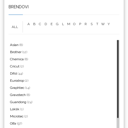
BRENDOVI
Yellotools
A
B
C
D
E
G
L
M
O
P
R
S
T
W
Y
ALL
Aslan
(8)
Brother
(12)
Argon Manoukian
Chemica
(8)
Cricut
(2)
Difol
(44)
Eurodrop
(2)
Aslan
Graphtec
(14)
Gravotech
(8)
Guandong
(24)
Loklik
(1)
Microtec
(2)
Olfa
(97)