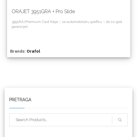
ORAJET 3951GRA + Pro Slide
3951RA (Premium Cast folija – za automobilsku grafiku – do 10 god.
garancije).
Brands:
Orafol
Triangle
We R Memory Keepers
PRETRAGA
WrapCut