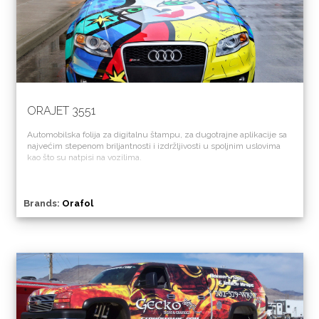
ORAJET 3551
Automobilska folija za digitalnu štampu, za dugotrajne aplikacije sa
najvećim stepenom briljantnosti i izdržljivosti u spoljnim uslovima
kao što su natpisi na vozilima.
Brands:
Orafol