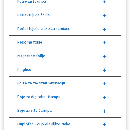
Reflektujuće folije
Guandong
Reflektujuće trake za kamione
Peskirne folije
Magnetne folije
KEENCUT
Ringlice
Folije za zaštitnu laminaciju
Boje za digitalnu štampu
Loklik
Boje za sito štampu
Duplofan - duplolepljive trake
Prajmeri