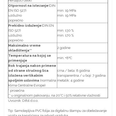
nerđajući čelik)
Otpornost na istezanje
(DIN
EN ISO 527)
min. 19 MPa
uzdužno
min. 19 MPa
poprečno
Prekidno izduženje
(DIN EN
ISO 527)
min. 130 %
uzdužno
min. 170 %
poprečno
Maksimalno vreme
2 godine
skladištenja**
Temperatura na kojoj se
min. +8ºC
primenjuje
Rok trajanja nakon primene
od strane stručnog lica
crna / bela: 8 godina
izložena vertikalnim
transparentna / u boji: 7 godina
spoljnim uslovima
(normalna
metalik: 4 godine
klima Centralne Evrope)
* prosečna
** u originalnom pakovanju, na 20°C i 50% relativne vlažnosti
Uvoznik: Difol d.o.o.
Tip: Samolepljiva PVC folija za digitalnu štampu za obeležavanje
vozila sa kanalićima za odvod vazduha.