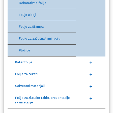
Folije u boji
Eurodrop
Folije za štampu
Folije za zaštitnu laminaciju
Pločice
Graphtec
Kater folije
Folije za tekstil
Solventni materijali
Folije za školske table, prezentacije
i kancelarije
Gravotech
Folije za štampu