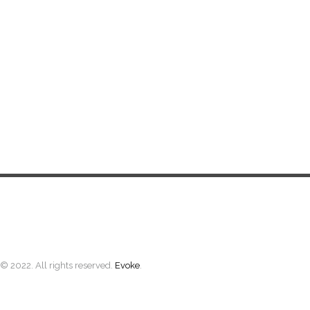
Brother
Početna
Vesti
Materijali
Oprema
Demo Centar
Berza
O nama
© 2022. All rights reserved.
Evoke
.