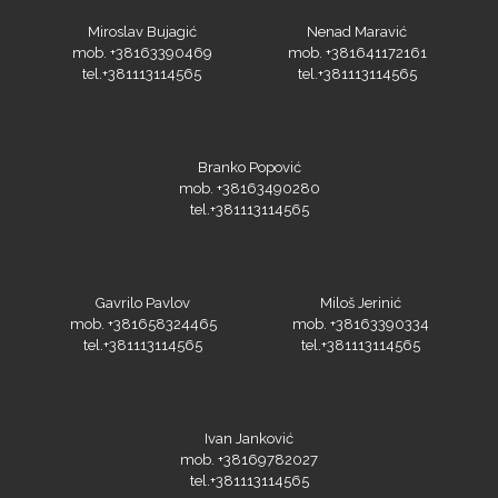
mob. +38163390469
mob. +381641172161
tel.+381113114565
tel.+381113114565
Prime Vision
Branko Popović
mob. +38163490280
tel.+381113114565
Roland
Gavrilo Pavlov
Miloš Jerinić
mob. +381658324465
mob. +38163390334
tel.+381113114565
tel.+381113114565
SEFA
Ivan Janković
mob. +38169782027
tel.+381113114565
Silhouette
Difol Reva