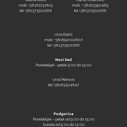
tel.+381373502266
tel.+381373502266
Triangle
Uroš Đokić
mob. +381692002607
tel.+381373502266
We R Memory Keepers
Novi Sad
Ponedeljak - petak 9:00 do 15:00
Uroš Petrović
tel:+38163504647
WrapCut
Podgorica
Ponedeljak – petak od 9:00 do 15:00
Yellotools
Subota od 9:00 do 13:00