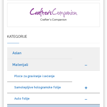
Cricut
KATEGORIJE
Datacolor
Aslan
Materijali
Ploče za graviranje i sečenje
Difol
Samolepljive hologramske folije
Auto folije
Difprint
Dekorativne folije