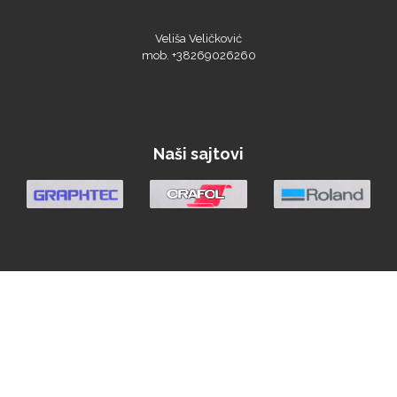
Veliša Veličković
mob. +38269026260
Argon Manoukian
Naši sajtovi
Aslan
Bordeaux