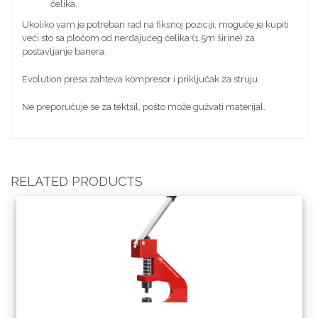
čelika.
Ukoliko vam je potreban rad na fiksnoj poziciji, moguće je kupiti
veći sto sa pločom od nerđajućeg čelika (1.5m širine) za
postavljanje banera.
Evolution presa zahteva kompresor i priključak za struju.
Ne preporučuje se za tektsil, pošto može gužvati materijal.
RELATED PRODUCTS