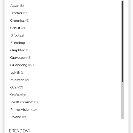
Aslan
(8)
Brother
(12)
Chemica
(8)
Yellotools
Cricut
(2)
Difol
(44)
Eurodrop
(2)
Graphtec
(14)
Argon Manoukian
Gravotech
(8)
Guandong
(24)
Loklik
(1)
Microtec
(2)
Olfa
(97)
Aslan
Orafol
(63)
PlastGrommet
(13)
Prime Vision
(10)
Roland
(61)
SEFA
(4)
BRENDOVI
Silhouette
(3)
Bordeaux