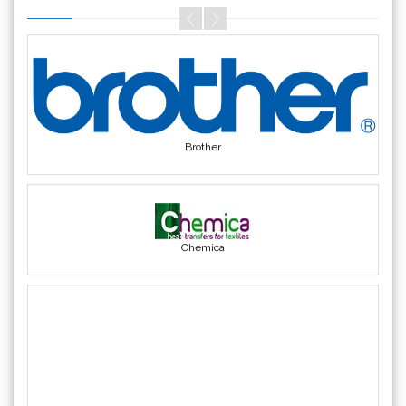
Siser
(11)
Triangle
(1)
We R Memory Keepers
(8)
WrapCut
(2)
Yellotools
(42)
Brother
Chemica