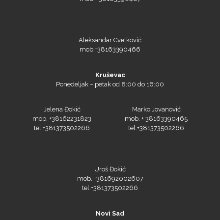
Aleksandar Cvetković
Prime Vision
mob.+38163390466
Kruševac
Ponedeljak – petak od 8:00 do 16:00
Roland
Jelena Đokić
Marko Jovanović
mob. +38162231823
mob. + 38163390465
tel.+381373502266
tel.+381373502266
SEFA
Uroš Đokić
mob. +381692002607
tel.+381373502266
Silhouette
Novi Sad