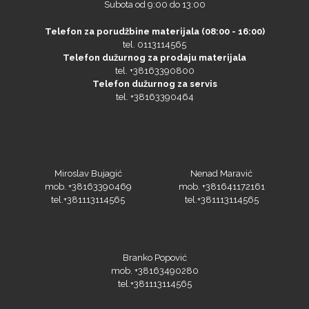
Subota od 9:00 do 13:00
Telefon za porudžbine materijala (08:00 - 16:00)
tel. 0113114565
Telefon dužurnog za prodaju materijala
tel. +38163390800
Microtec
Telefon dužurnog za servis
tel. +38163390464
Miroslav Bujagić
Nenad Maravić
mob. +38163390469
mob. +381641172161
tel.+381113114565
tel.+381113114565
Branko Popović
mob. +38163490280
NAZDAR
tel.+381113114565