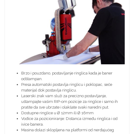
Brzo i pouzdano, postavljanje ringlica kada je baner
odštampan.
Presa automatski postavlja ringlicu i poklopac, seče
materijal dok postavlja ringlicu.
Laserski zrak vam služi za precizno postavljanje,
uštampajte vašim RIP-om pozicije za ringlice i samo ih
pratite da sve ubrzate i olakšate svaki naredni put.
Dostupne ringlice u Ø 12mm ili Ø 16mm
Vođice za pozicioniranje: Distanca između ringlica i od
ivice banera.
Masina dolazi sklopljena na platformi od nerđajućeg