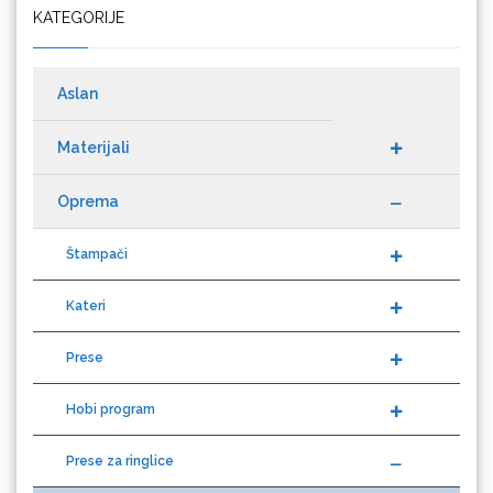
KATEGORIJE
Cricut
Aslan
Materijali
Datacolor
Oprema
Štampači
Kateri
Difol
Prese
Hobi program
Difprint
Prese za ringlice