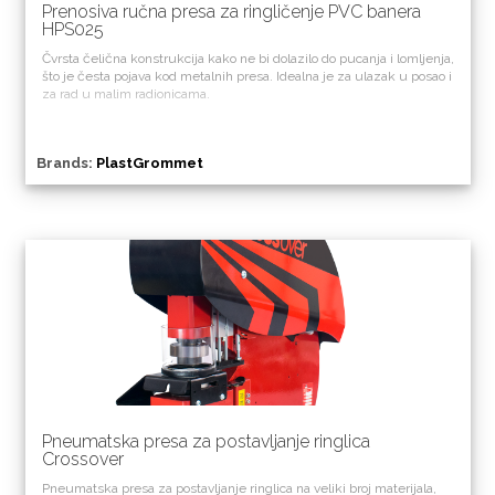
Prenosiva ručna presa za ringličenje PVC banera
HPS025
Čvrsta čelična konstrukcija kako ne bi dolazilo do pucanja i lomljenja,
što je česta pojava kod metalnih presa. Idealna je za ulazak u posao i
za rad u malim radionicama.
Brands:
PlastGrommet
Pneumatska presa za postavljanje ringlica
Crossover
Pneumatska presa za postavljanje ringlica na veliki broj materijala,