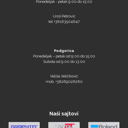
Ponedeljak - petak 9:00 do 15:00
Uroš Petrović
tel:+38163504647
Siser
Podgorica
Ponedeljak – petak od 9:00 do 15:00
Tiflex
Subota od 9:00 do 13:00
Veliša Veličković
mob. +38269026260
Naši sajtovi