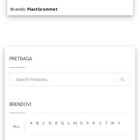
Brands:
PlastGrommet
Triangle
PRETRAGA
We R Memory Keepers
BRENDOVI
A
B
C
D
E
G
L
M
O
P
R
S
T
W
Y
ALL
WrapCut