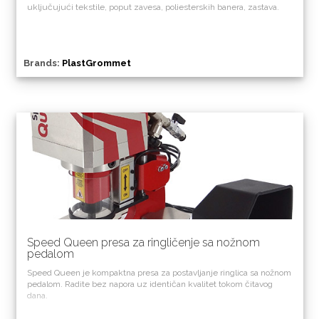
uključujući tekstile, poput zavesa, poliesterskih banera, zastava.
Brands:
PlastGrommet
Speed Queen presa za ringličenje sa nožnom
pedalom
Speed Queen je kompaktna presa za postavljanje ringlica sa nožnom
pedalom. Radite bez napora uz identičan kvalitet tokom čitavog
dana.