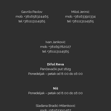
Gavrilo Pavlov
Miloš Jerinić
Olfa
mob. +381658324465
mob. +38163390334
tel.+381113114565
tel.+381113114565
Ivan Janković
Orafol
mob. +38169782027
tel.+381113114565
Difol Reva
Pančevački put 182g
Ponedeljak – petak od 8:00 do 16:00
PlastGrommet
Niš
Ponedeljak – petak od 8:00 do 16:00
Slađana Bradić-Milenković
mob. +38163390467