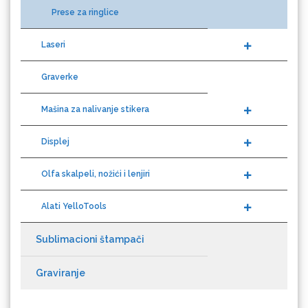
Prese za ringlice
Eurodrop
Laseri
Graverke
Mašina za nalivanje stikera
Graphtec
Displej
Olfa skalpeli, nožići i lenjiri
Alati YelloTools
Sublimacioni štampači
Gravotech
Graviranje