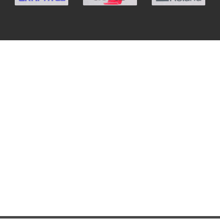
Triangle
We R Memory Keepers
WrapCut
Yellotools