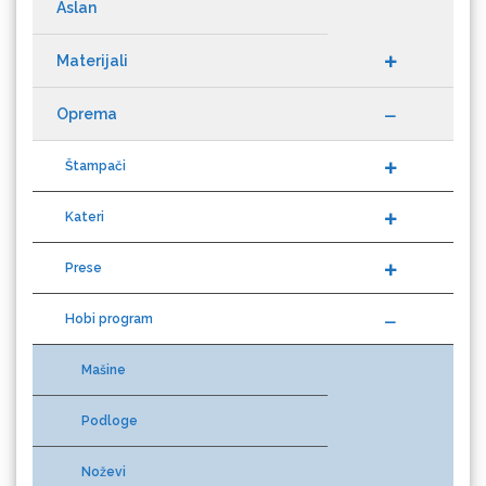
Aslan
Materijali
Difol
Oprema
Štampači
Kateri
Difprint
Prese
Hobi program
Eurodrop
Mašine
Podloge
Graphtec
Noževi