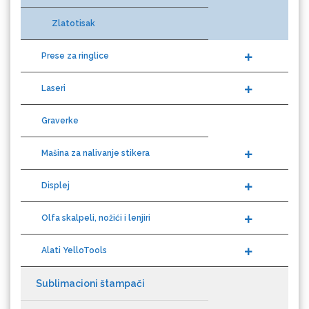
Zlatotisak
Prese za ringlice
Laseri
Graverke
Gravotech
Mašina za nalivanje stikera
Displej
Guandong
Olfa skalpeli, nožići i lenjiri
Alati YelloTools
Sublimacioni štampači
KEENCUT