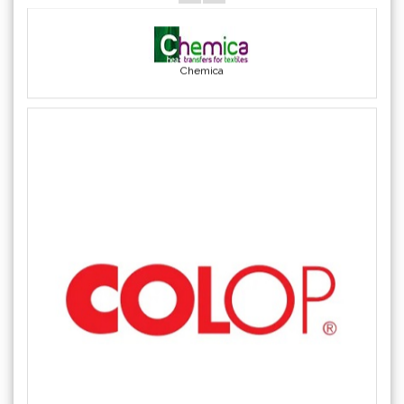
Triangle
(1)
We R Memory Keepers
(8)
WrapCut
(2)
Chemica
Yellotools
(42)