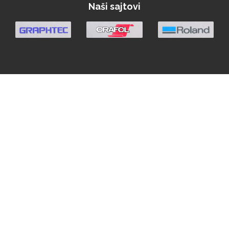
Naši sajtovi
WrapCut
Yellotools
Argon Manoukian
Aslan