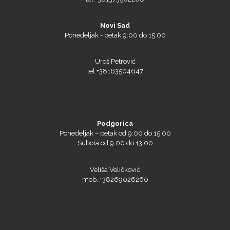
Tiflex
Novi Sad
Ponedeljak - petak 9:00 do 15:00
Uroš Petrović
tel:+38163504647
Podgorica
Ponedeljak – petak od 9:00 do 15:00
Subota od 9:00 do 13:00
Triangle
Veliša Veličković
mob. +38269026260
We R Memory Keepers