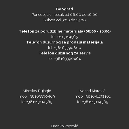
Beograd
Ponedeljak – petak od 08:00 do 16:00
Subota od 9:00 do 13:00
Telefon za porudžbine materijala (08:00 - 16:00)
tel. 0113114565
Telefon dužurnog za prodaju materijala
tel. +38163390800
Telefon dužurnog za servis
NAZDAR
tel. +38163390464
Olfa
Miroslav Bujagić
Nenad Maravić
mob. +38163390469
mob. +381641172161
tel.+381113114565
tel.+381113114565
Orafol
Branko Popović