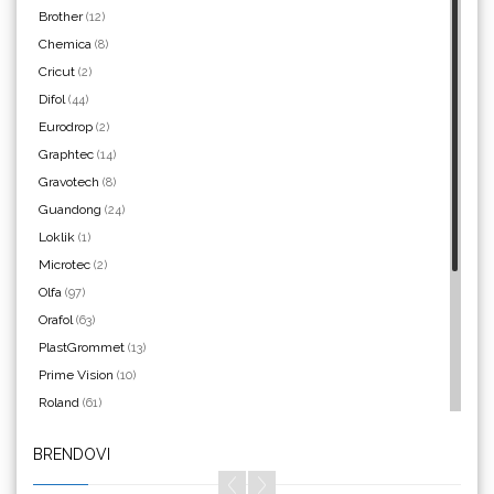
Brother
(12)
Chemica
(8)
Cricut
(2)
Difol
(44)
Aslan
Eurodrop
(2)
Graphtec
(14)
Gravotech
(8)
Guandong
(24)
Loklik
(1)
Microtec
(2)
Bordeaux
Olfa
(97)
Orafol
(63)
PlastGrommet
(13)
Prime Vision
(10)
Roland
(61)
SEFA
(4)
BRENDOVI
Silhouette
(3)
Brother
Siser
(11)