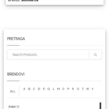
Brands:
Silhouette
We R Memory Keepers
PRETRAGA
WrapCut
BRENDOVI
Yellotools
A
B
C
D
E
G
L
M
O
P
R
S
T
W
Y
ALL
Aslan
(8)
Argon Manoukian