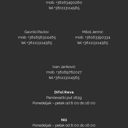
mob. +38163490280
tel.+381113114565
Gavrilo Pavlov
Miloš Jerinić
PlastGrommet
mob. +381658324465
mob. +38163390334
tel.+381113114565
tel.+381113114565
Ivan Janković
mob. +38169782027
tel.+381113114565
Difol Reva
Pančevački put 182g
Prime Vision
Ponedeljak – petak od 8:00 do 16:00
Niš
Ponedeljak – petak od 8:00 do 16:00