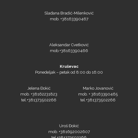
Roland
Slađana Bradić-Milenković
mob. +38163390467
SEFA
Aleksandar Cvetković
mob.+38163390466
Kruševac
Ponedeljak – petak od 8:00 do 16:00
Silhouette
Jelena Đokić
Marko Jovanović
mob. +38162231823
mob. + 38163390465
tel.+381373502266
tel.+381373502266
Siser
Uroš Đokić
mob. +381692002607
tel.+381373502266