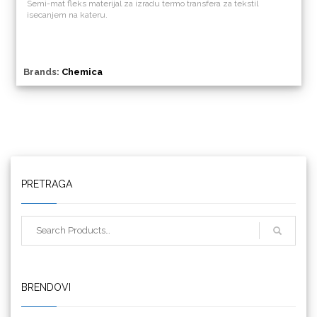
Semi-mat fleks materijal za izradu termo transfera za tekstil
isecanjem na kateru.
Brands:
Chemica
Triangle
PRETRAGA
We R Memory Keepers
BRENDOVI