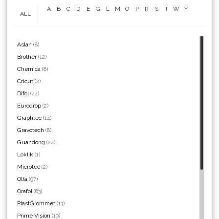
A
B
C
D
E
G
L
M
O
P
R
S
T
W
Y
ALL
WrapCut
Aslan
(8)
Brother
(12)
Chemica
(8)
Yellotools
Cricut
(2)
Difol
(44)
Eurodrop
(2)
Graphtec
(14)
Argon Manoukian
Gravotech
(8)
Guandong
(24)
Loklik
(1)
Microtec
(2)
Olfa
(97)
Aslan
Orafol
(63)
PlastGrommet
(13)
Prime Vision
(10)