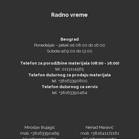
NAZDAR
Radno vreme
Beograd
Olfa
Ponedeljak – petak od 08:00 do 16:00
Subota od 9:00 do 13:00
Telefon za porudžbine materijala (08:00 - 16:00)
tel. 0113114565
Orafol
Telefon dužurnog za prodaju materijala
tel. +38163390800
Telefon dužurnog za servis
tel. +38163390464
PlastGrommet
Miroslav Bujagić
Nenad Maravić
mob. +38163390469
mob. +381641172161
tel.+381113114565
tel.+381113114565