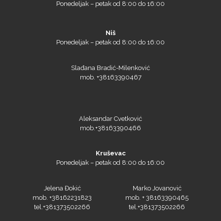
Ponedeljak – petak od 8:00 do 16:00
Silhouette
Niš
Ponedeljak – petak od 8:00 do 16:00
Slađana Bradić-Milenković
mob. +38163390467
Siser
Aleksandar Cvetković
mob.+38163390466
Tiflex
Kruševac
Ponedeljak – petak od 8:00 do 16:00
Jelena Đokić
Marko Jovanović
mob. +38162231823
mob. + 38163390465
tel.+381373502266
tel.+381373502266