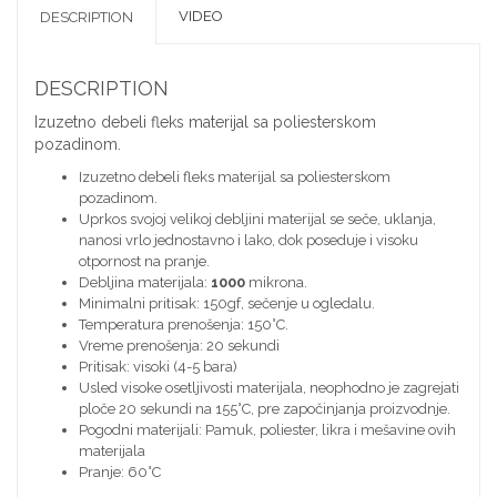
VIDEO
DESCRIPTION
DESCRIPTION
Izuzetno debeli fleks materijal sa poliesterskom
pozadinom.
Izuzetno debeli fleks materijal sa poliesterskom
pozadinom.
Uprkos svojoj velikoj debljini materijal se seče, uklanja,
nanosi vrlo jednostavno i lako, dok poseduje i visoku
otpornost na pranje.
Debljina materijala:
1000
mikrona.
Minimalni pritisak: 150gf, sečenje u ogledalu.
Temperatura prenošenja: 150°C.
Vreme prenošenja: 20 sekundi
Pritisak: visoki (4-5 bara)
Usled visoke osetljivosti materijala, neophodno je zagrejati
ploče 20 sekundi na 155°C, pre započinjanja proizvodnje.
Pogodni materijali: Pamuk, poliester, likra i mešavine ovih
materijala
Pranje: 60°C