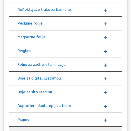
Reflektujuće trake za kamione
Peskirne folije
Guandong
Magnetne folije
Ringlice
Folije za zaštitnu laminaciju
KEENCUT
Boje za digitalnu štampu
Boje za sito štampu
Duplofan - duplolepljive trake
Loklik
Prajmeri