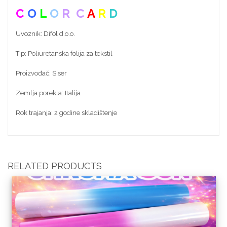
C
O
L
O
R
C
A
R
D
Uvoznik: Difol d.o.o.
Tip: Poliuretanska folija za tekstil
Proizvođač: Siser
Zemlja porekla: Italija
Rok trajanja: 2 godine skladištenje
RELATED PRODUCTS