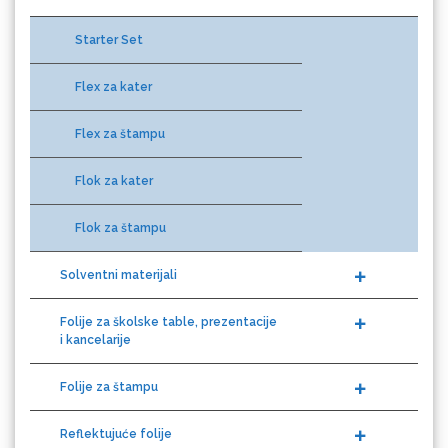
Difprint
Starter Set
Flex za kater
Eurodrop
Flex za štampu
Flok za kater
Flok za štampu
Graphtec
Solventni materijali
Folije za školske table, prezentacije
i kancelarije
Folije za štampu
Reflektujuće folije
Gravotech