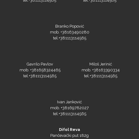
Branko Popović
mob. +38163490280
tel.+381113114565
Prime Vision
Gavrilo Pavlov
Miloš Jerinić
mob. +381658324465
mob. +38163390334
tel.+381113114565
tel.+381113114565
Roland
Ivan Janković
mob. +38169782027
tel.+381113114565
SEFA
Difol Reva
Pančevački put 182g