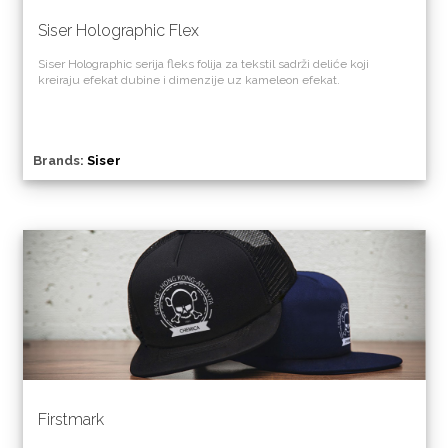
Siser Holographic Flex
Siser Holographic serija fleks folija za tekstil sadrži deliće koji
kreiraju efekat dubine i dimenzije uz kameleon efekat.
Brands:
Siser
Firstmark