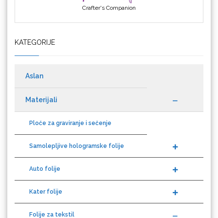
Crafter's Companion
KATEGORIJE
Cricut
Aslan
Materijali
Datacolor
Ploče za graviranje i sečenje
Samolepljive hologramske folije
Auto folije
Difol
Kater folije
Folije za tekstil