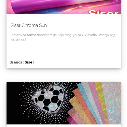
Siser Chroma Sun
Inovativna termo transfer folija koja reaguje na UV svetlo i menja boju
na suncu!
Brands:
Siser