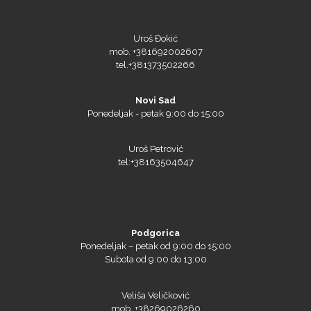
Uroš Đokić
mob. +381692002607
tel.+381373502266
Triangle
Novi Sad
Ponedeljak - petak 9:00 do 15:00
Uroš Petrović
We R Memory Keepers
tel:+38163504647
Podgorica
WrapCut
Ponedeljak – petak od 9:00 do 15:00
Subota od 9:00 do 13:00
Veliša Veličković
mob. +38269026260