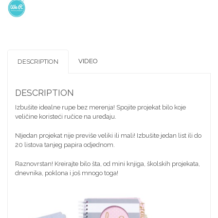
VIDEO
DESCRIPTION
DESCRIPTION
Izbušite idealne rupe bez merenja! Spojite projekat bilo koje
veličine koristeći ručice na uređaju.
NIjedan projekat nije previše veliki ili mali! Izbušite jedan list ili do
20 listova tanjeg papira odjednom.
Raznovrstan! Kreirajte bilo šta, od mini knjiga, školskih projekata,
dnevnika, poklona i još mnogo toga!