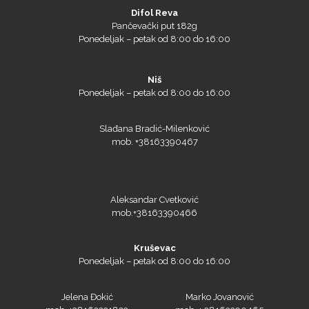
Difol Reva
Pančevački put 182g
Prime Vision
Ponedeljak – petak od 8:00 do 16:00
Niš
Ponedeljak – petak od 8:00 do 16:00
Roland
Slađana Bradić-Milenković
mob. +38163390467
SEFA
Aleksandar Cvetković
mob.+38163390466
Kruševac
Ponedeljak – petak od 8:00 do 16:00
Silhouette
Jelena Đokić
Marko Jovanović