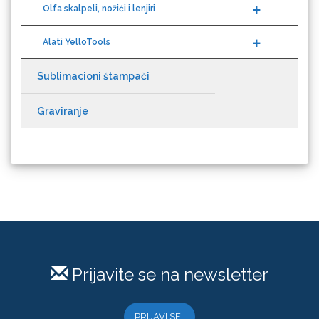
Olfa skalpeli, nožići i lenjiri
Alati YelloTools
Sublimacioni štampači
KEENCUT
Graviranje
Loklik
Prijavite se na newsletter
PRIJAVI SE