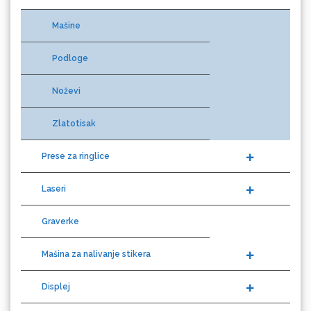
Eurodrop
Mašine
Podloge
Graphtec
Noževi
Zlatotisak
Prese za ringlice
Laseri
Graverke
Gravotech
Mašina za nalivanje stikera
Displej
Guandong