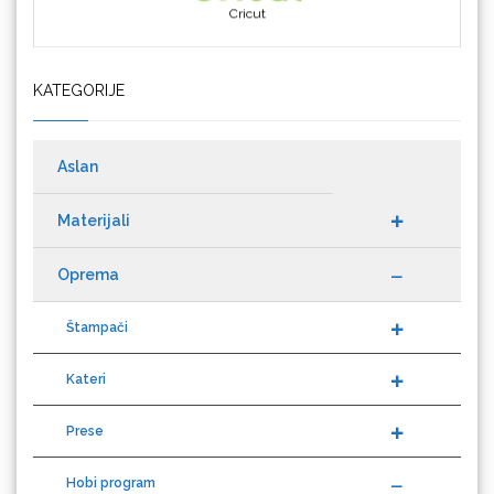
Cricut
KATEGORIJE
Datacolor
Aslan
Materijali
Difol
Oprema
Štampači
Kateri
Difprint
Prese
Hobi program