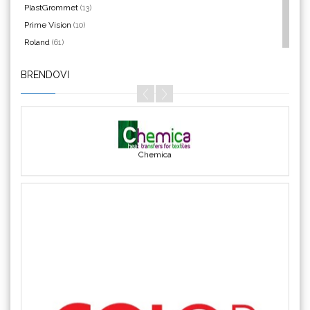
PlastGrommet
(13)
Prime Vision
(10)
Roland
(61)
SEFA
(4)
BRENDOVI
Silhouette
(3)
Brother
Siser
(11)
Triangle
(1)
We R Memory Keepers
(8)
WrapCut
(2)
Chemica
Yellotools
(42)