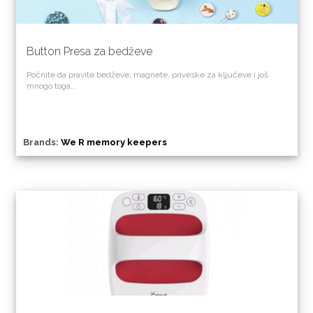
Button Presa za bedževe
Počnite da pravite bedževe, magnete, priveske za ključeve i još
mnogo toga…
Brands:
We R memory keepers