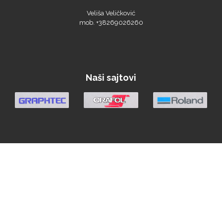
Veliša Veličković
mob. +38269026260
We R Memory Keepers
Naši sajtovi
WrapCut
Yellotools
Argon Manoukian