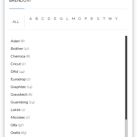
BRENDOVI
Yellotools
A
B
C
D
E
G
L
M
O
P
R
S
T
W
Y
ALL
Aslan
(8)
Argon Manoukian
Brother
(12)
Chemica
(8)
Cricut
(2)
Difol
(44)
Aslan
Eurodrop
(2)
Graphtec
(14)
Gravotech
(8)
Guandong
(24)
Loklik
(1)
Microtec
(2)
Bordeaux
Olfa
(97)
Orafol
(63)