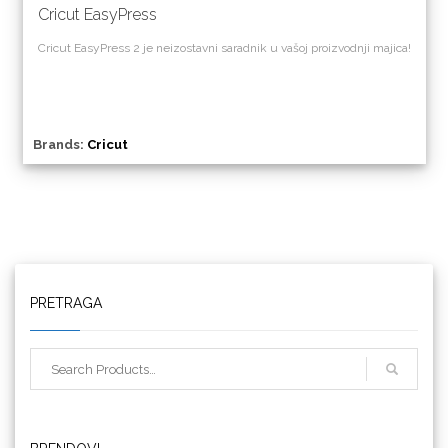
Cricut EasyPress
Cricut EasyPress 2 je neizostavni saradnik u vašoj proizvodnji majica!
Triangle
Brands:
Cricut
We R Memory Keepers
PRETRAGA
WrapCut