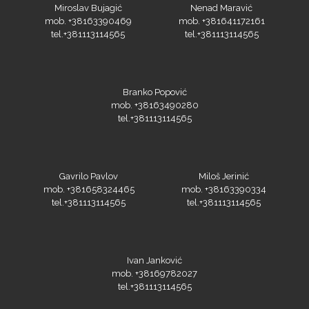
Olfa
Miroslav Bujagić
Nenad Maravić
mob. +38163390469
mob. +381641172161
tel.+381113114565
tel.+381113114565
Orafol
Branko Popović
mob. +38163490280
tel.+381113114565
Gavrilo Pavlov
Miloš Jerinić
PlastGrommet
mob. +381658324465
mob. +38163390334
tel.+381113114565
tel.+381113114565
Ivan Janković
mob. +38169782027
tel.+381113114565