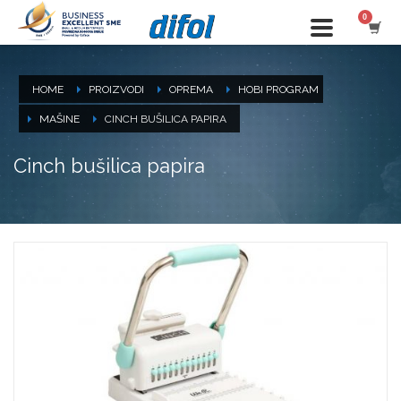
HOME
PROIZVODI
OPREMA
HOBI PROGRAM
MAŠINE
CINCH BUŠILICA PAPIRA
Cinch bušilica papira