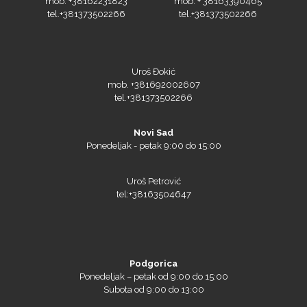
mob. +38162231823
mob. + 38163390465
tel.+381373502266
tel.+381373502266
Siser
Uroš Đokić
mob. +381692002607
tel.+381373502266
Tiflex
Novi Sad
Ponedeljak - petak 9:00 do 15:00
Uroš Petrović
tel:+38163504647
Podgorica
Ponedeljak – petak od 9:00 do 15:00
Subota od 9:00 do 13:00
Triangle