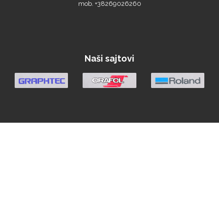
Triangle
Naši sajtovi
We R Memory Keepers
WrapCut
Yellotools