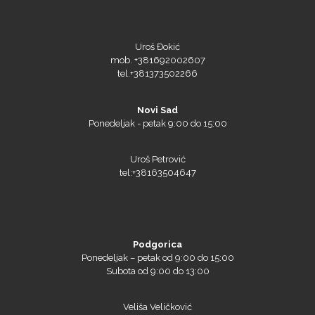
Silhouette
Uroš Đokić
mob. +381692002607
tel.+381373502266
Siser
Novi Sad
Ponedeljak - petak 9:00 do 15:00
Uroš Petrović
Tiflex
tel:+38163504647
Podgorica
Ponedeljak – petak od 9:00 do 15:00
Subota od 9:00 do 13:00
Veliša Veličković
mob. +38269026260