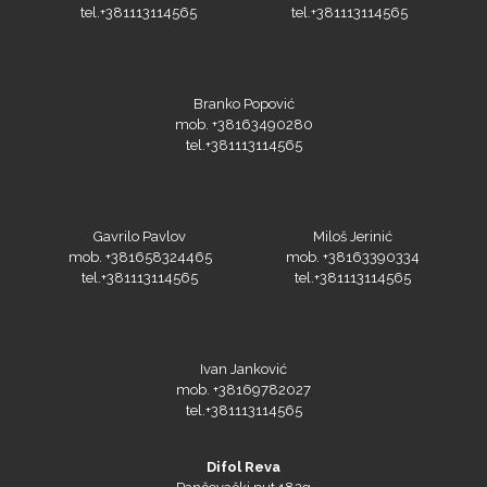
tel.+381113114565
tel.+381113114565
Olfa
Branko Popović
mob. +38163490280
tel.+381113114565
Orafol
Gavrilo Pavlov
Miloš Jerinić
mob. +381658324465
mob. +38163390334
tel.+381113114565
tel.+381113114565
Ivan Janković
PlastGrommet
mob. +38169782027
tel.+381113114565
Difol Reva
Pančevački put 182g