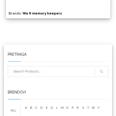
Brands:
We R memory keepers
Triangle
PRETRAGA
We R Memory Keepers
BRENDOVI
A
B
C
D
E
G
L
M
O
P
R
S
T
W
Y
ALL
WrapCut