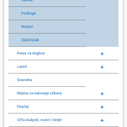
Podloge
Eurodrop
Noževi
Zlatotisak
Prese za ringlice
Graphtec
Laseri
Graverke
Mašina za nalivanje stikera
Displej
Gravotech
Olfa skalpeli, nožići i lenjiri