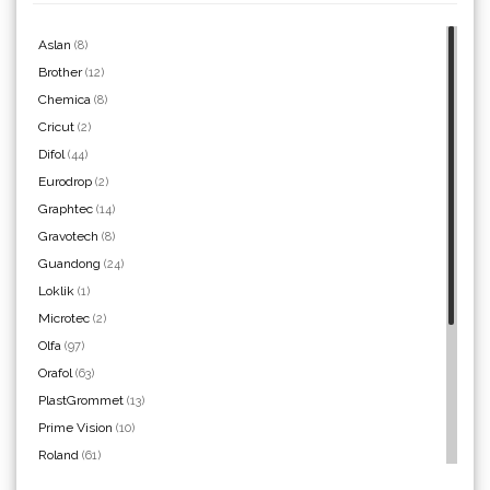
Aslan
(8)
Brother
(12)
Chemica
(8)
Yellotools
Cricut
(2)
Difol
(44)
Eurodrop
(2)
Graphtec
(14)
Argon Manoukian
Gravotech
(8)
Guandong
(24)
Loklik
(1)
Microtec
(2)
Olfa
(97)
Aslan
Orafol
(63)
PlastGrommet
(13)
Prime Vision
(10)
Roland
(61)
SEFA
(4)