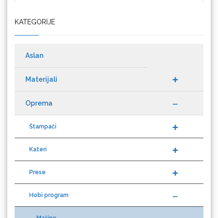
KATEGORIJE
Cricut
Aslan
Materijali
Datacolor
Oprema
Štampači
Kateri
Difol
Prese
Hobi program
Difprint
Mašine