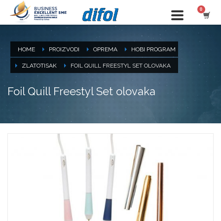
HOME
PROIZVODI
OPREMA
HOBI PROGRAM
ZLATOTISAK
FOIL QUILL FREESTYL SET OLOVAKA
Foil Quill Freestyl Set olovaka