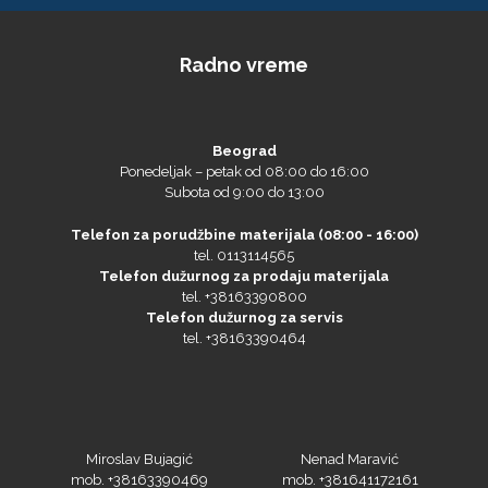
Radno vreme
Microtec
Beograd
Ponedeljak – petak od 08:00 do 16:00
Subota od 9:00 do 13:00
Telefon za porudžbine materijala (08:00 - 16:00)
tel. 0113114565
Telefon dužurnog za prodaju materijala
tel. +38163390800
Telefon dužurnog za servis
tel. +38163390464
Miroslav Bujagić
Nenad Maravić
NAZDAR
mob. +38163390469
mob. +381641172161