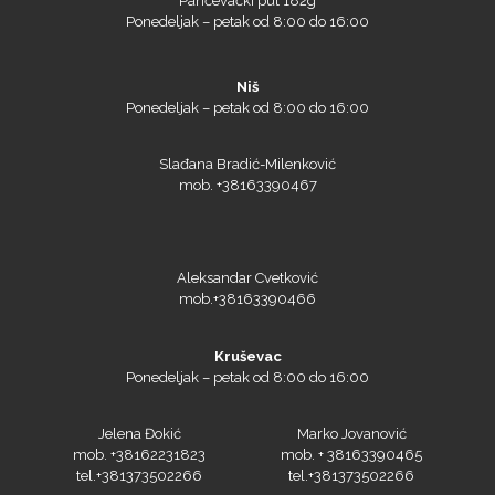
Ponedeljak – petak od 8:00 do 16:00
Niš
Ponedeljak – petak od 8:00 do 16:00
Prime Vision
Slađana Bradić-Milenković
mob. +38163390467
Roland
Aleksandar Cvetković
mob.+38163390466
Kruševac
Ponedeljak – petak od 8:00 do 16:00
SEFA
Jelena Đokić
Marko Jovanović
mob. +38162231823
mob. + 38163390465
tel.+381373502266
tel.+381373502266