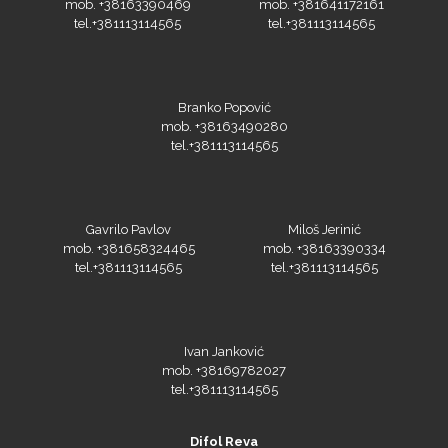
Olfa
Branko Popović
mob. +38163490280
tel.+381113114565
Orafol
Gavrilo Pavlov
Miloš Jerinić
mob. +381658324465
mob. +38163390334
tel.+381113114565
tel.+381113114565
Ivan Janković
PlastGrommet
mob. +38169782027
tel.+381113114565
Difol Reva
Pančevački put 182g
Ponedeljak – petak od 8:00 do 16:00