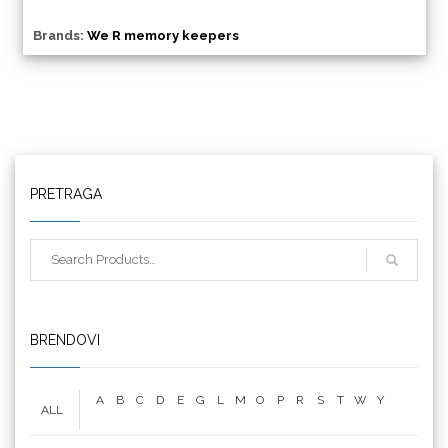
Brands:
We R memory keepers
Triangle
PRETRAGA
We R Memory Keepers
BRENDOVI
A
B
C
D
E
G
L
M
O
P
R
S
T
W
Y
ALL
WrapCut