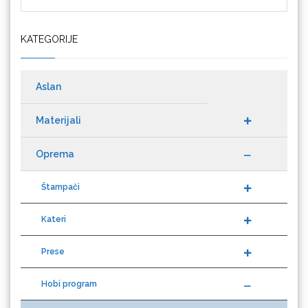
KATEGORIJE
Cricut
Aslan
Materijali
Datacolor
Oprema
Štampači
Kateri
Difol
Prese
Hobi program
Difprint
Mašine