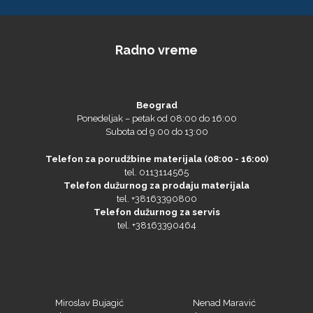
Radno vreme
Microtec
Beograd
Ponedeljak – petak od 08:00 do 16:00
Subota od 9:00 do 13:00
Telefon za porudžbine materijala (08:00 - 16:00)
tel. 0113114565
Telefon dužurnog za prodaju materijala
tel. +38163390800
Telefon dužurnog za servis
tel. +38163390464
Miroslav Bujagić
Nenad Maravić
NAZDAR
mob. +38163390469
mob. +381641172161
tel.+381113114565
tel.+381113114565