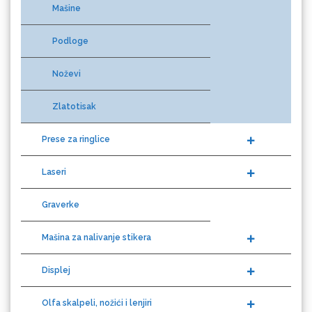
Podloge
Eurodrop
Noževi
Zlatotisak
Prese za ringlice
Graphtec
Laseri
Graverke
Mašina za nalivanje stikera
Displej
Gravotech
Olfa skalpeli, nožići i lenjiri
Alati YelloTools