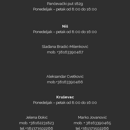
Niš
Ponedeljak – petak od 8:00 do 16:00
Prime Vision
Slađana Bradić-Milenković
mob. +38163390467
Roland
Aleksandar Cvetković
mob.+38163390466
Kruševac
Ponedeljak – petak od 8:00 do 16:00
SEFA
Jelena Đokić
Marko Jovanović
mob. +38162231823
mob. + 38163390465
tel.+381373502266
tel.+381373502266
Silhouette