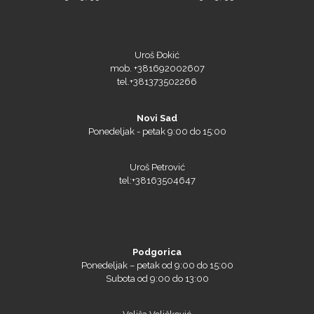
Uroš Đokić
mob. +381692002607
tel.+381373502266
Siser
Novi Sad
Ponedeljak - petak 9:00 do 15:00
Uroš Petrović
Tiflex
tel:+38163504647
Podgorica
Ponedeljak – petak od 9:00 do 15:00
Subota od 9:00 do 13:00
Veliša Veličković
mob. +38269026260