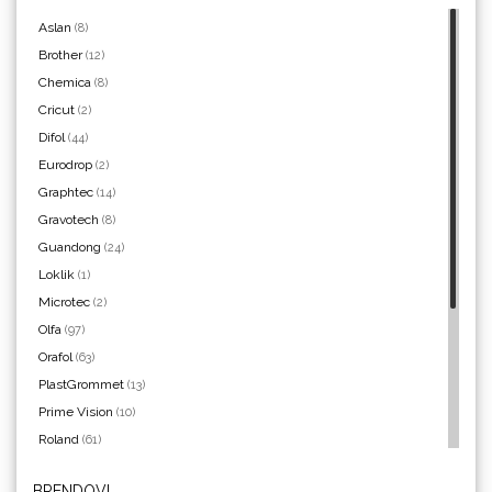
Aslan
(8)
Brother
(12)
Chemica
(8)
Yellotools
Cricut
(2)
Difol
(44)
Eurodrop
(2)
Graphtec
(14)
Argon Manoukian
Gravotech
(8)
Guandong
(24)
Loklik
(1)
Microtec
(2)
Olfa
(97)
Aslan
Orafol
(63)
PlastGrommet
(13)
Prime Vision
(10)
Roland
(61)
SEFA
(4)
BRENDOVI