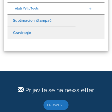
Guandong
Sublimacioni štampači
Graviranje
KEENCUT
Prijavite se na newsletter
Loklik
PRIJAVI SE