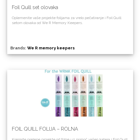
Foil Quill set olovaka
Oplemenite vaše projekte folijama za vrelo pečatiranje i Foil Quill
setom olovaka od We R Memory Keepers.
Brands:
We R memory keepers
FOIL QUILL FOLIJA – ROLNA
Kreirajte prelepe projekte od folije uz pomoć vašeg katera i Foil Quill